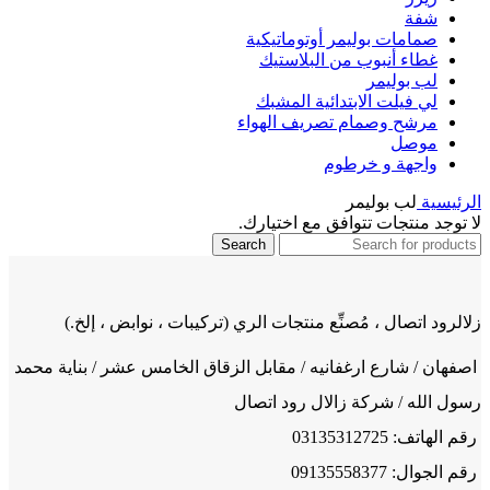
شفة
صمامات بوليمر أوتوماتيكية
غطاء أنبوب من البلاستيك
لب بوليمر
لي فيلت الابتدائية المشبك
مرشح وصمام تصريف الهواء
موصل
واجهة و خرطوم
الرئيسية
لب بوليمر
لا توجد منتجات تتوافق مع اختيارك.
Search
زلالرود اتصال ، مُصنِّع منتجات الري (تركيبات ، نوابض ، إلخ.)
اصفهان / شارع ارغفانيه / مقابل الزقاق الخامس عشر / بناية محمد
رسول الله / شركة زالال رود اتصال
رقم الهاتف: 03135312725
رقم الجوال: 09135558377