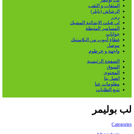
المثقاب و الثقب
الرشاش (بابلر)
ريزر
لي فيلت الابتدائية المشبك
المسامير المثبطة
جوانات
غطاء أنبوب من البلاستيك
موصل
واجهة و خرطوم
الصفحة الرئيسية
السوق
المحتوى
اتصل بنا
معلومات عنا
تتبع الطلبات
لب بوليمر
Categories