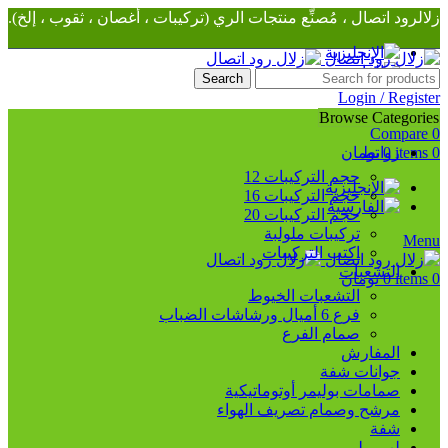
زلالرود اتصال ، مُصنِّع منتجات الري (تركيبات ، أغصان ، ثقوب ، إلخ).
Search
Login / Register
Wishlist
0
Browse Categories
Compare
0
0
items
0
روابط
تومان
حجم التركيبات 12
حجم التركيبات 16
حجم التركيبات 20
تركيبات ملولبة
Menu
اكتب التركيبات
التشعبات
0
items
0
تومان
التشعبات الخيوط
فرع 6 أميال ورشاشات الضباب
صمام الفرع
المفارش
جوانات شفة
صمامات بوليمر أوتوماتيكية
مرشح وصمام تصريف الهواء
شفة
لب بوليمر