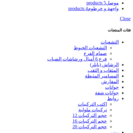
موصل
5 products
واجهة و خرطوم
4 products
Close
فئات المنتجات
التشعبات
التشعبات الخيوط
صمام الفرع
فرع 6 أميال ورشاشات الضباب
الرشاش (بابلر)
المثقاب و الثقب
المسامير المثبطة
المفارش
جوانات
جوانات شفة
روابط
اكتب التركيبات
تركيبات ملولبة
حجم التركيبات 12
حجم التركيبات 16
حجم التركيبات 20
ريزر