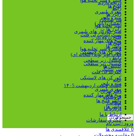
فیلتر و شیر تخلیه هوا
دریچه بازدید
فلنج ها
رابط
مغزی پلیمری
رایزر ها
مته و پانچر
سر شلنگی
آبفشان (بابلر)
شیر تخلیه هوا
رایزر ها
شیر خودکار های پلیمری
بست ابتدایی لی فلت
فلنج رزوه دار
میخ های مهار کننده
فلنج ها
واشر ها
فیلتر و شیر تخلیه هوا
کور کن های لاستیکی
قلاب آویز بوته (گلخانه ای)
رابط
کپسول زیر سطحی
کپسول زیر سطحی
کلیپس ها
سر شلنگی
کمربند لی فلت
کور کن های لاستیکی
خانه
مته و پانچر
لیست قیمت اردیبهشت ۱۴۰5
مغزی پلیمری
دفتر تهران
میخ های مهار کننده
فروشگاه
واشر فلنج ها
مطالب
واشر ها
درباره ما
ارتباط با ما
جستجو کردن
پیگیری سفارشات
ورود / ثبت نام
0
علاقمندی ها
0
مقایسه محصولات