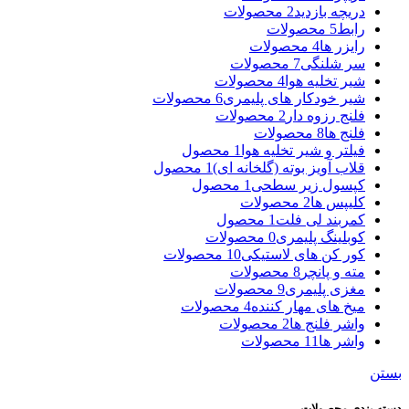
دریچه بازدید
2 محصولات
رابط
5 محصولات
رایزر ها
4 محصولات
سر شلنگی
7 محصولات
شیر تخلیه هوا
4 محصولات
شیر خودکار های پلیمری
6 محصولات
فلنج رزوه دار
2 محصولات
فلنج ها
8 محصولات
فیلتر و شیر تخلیه هوا
1 محصول
قلاب آویز بوته (گلخانه ای)
1 محصول
کپسول زیر سطحی
1 محصول
کلیپس ها
2 محصولات
کمربند لی فلت
1 محصول
کوبلینگ پلیمری
0 محصولات
کور کن های لاستیکی
10 محصولات
مته و پانچر
8 محصولات
مغزی پلیمری
9 محصولات
میخ های مهار کننده
4 محصولات
واشر فلنج ها
2 محصولات
واشر ها
11 محصولات
بستن
دسته بندی محصولات