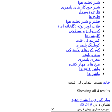
شیر تخلیه هوا
شیر خودکار های پلیمری
فلنج رزوه دار
فلنج ها
فیلتر و شیر تخلیه هوا
قلاب آویز بوته (گلخانه ای)
کپسول زیر سطحی
کلیپس ها
کمربند لی فلت
کوبلینگ پلیمری
کور کن های لاستیکی
مته و پانچر
مغزی پلیمری
میخ های مهار کننده
واشر فلنج ها
واشر ها
خانه
بست ابتدایی لی فلت
Showing all 4 results
نوار کناری را نشان دهید
نشان دادن
9
24
36