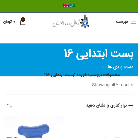
0
فهرست
0
تومان
بست ابتدایی 16
دسته بندی ها
خانه
محصولات برچسب خورده “بست ابتدایی 16”
Showing all 2 results
نوار کناری را نشان دهید