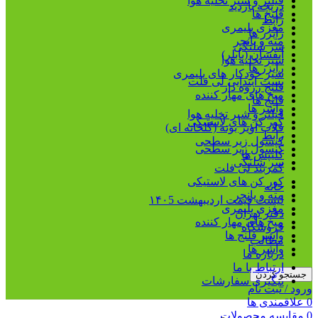
فیلتر و شیر تخلیه هوا
دریچه بازدید
فلنج ها
رابط
مغزی پلیمری
رایزر ها
مته و پانچر
سر شلنگی
آبفشان (بابلر)
شیر تخلیه هوا
رایزر ها
شیر خودکار های پلیمری
بست ابتدایی لی فلت
فلنج رزوه دار
میخ های مهار کننده
فلنج ها
واشر ها
فیلتر و شیر تخلیه هوا
کور کن های لاستیکی
قلاب آویز بوته (گلخانه ای)
رابط
کپسول زیر سطحی
کپسول زیر سطحی
کلیپس ها
سر شلنگی
کمربند لی فلت
کور کن های لاستیکی
خانه
مته و پانچر
لیست قیمت اردیبهشت ۱۴۰5
مغزی پلیمری
دفتر تهران
میخ های مهار کننده
فروشگاه
واشر فلنج ها
مطالب
واشر ها
درباره ما
ارتباط با ما
جستجو کردن
پیگیری سفارشات
ورود / ثبت نام
0
علاقمندی ها
0
مقایسه محصولات