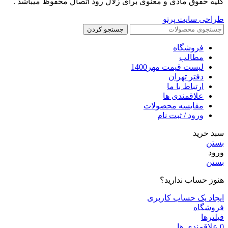
کلیه حقوق مادی و معنوی برای زلال رود اتصال محفوظ میباشد .
طراحی سایت پرتو
جستجو کردن
فروشگاه
مطالب
لیست قیمت مهر1400
دفتر تهران
ارتباط با ما
علاقمندی ها
مقایسه محصولات
ورود / ثبت نام
سبد خرید
بستن
ورود
بستن
هنوز حساب ندارید؟
ایجاد یک حساب کاربری
فروشگاه
فیلترها
0
علاقمندی ها