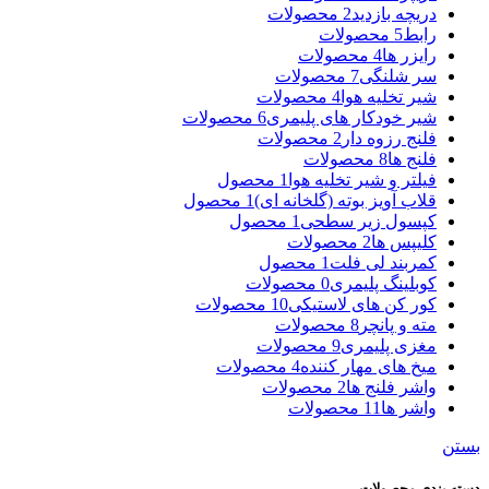
دریچه بازدید
2 محصولات
رابط
5 محصولات
رایزر ها
4 محصولات
سر شلنگی
7 محصولات
شیر تخلیه هوا
4 محصولات
شیر خودکار های پلیمری
6 محصولات
فلنج رزوه دار
2 محصولات
فلنج ها
8 محصولات
فیلتر و شیر تخلیه هوا
1 محصول
قلاب آویز بوته (گلخانه ای)
1 محصول
کپسول زیر سطحی
1 محصول
کلیپس ها
2 محصولات
کمربند لی فلت
1 محصول
کوبلینگ پلیمری
0 محصولات
کور کن های لاستیکی
10 محصولات
مته و پانچر
8 محصولات
مغزی پلیمری
9 محصولات
میخ های مهار کننده
4 محصولات
واشر فلنج ها
2 محصولات
واشر ها
11 محصولات
بستن
دسته بندی محصولات