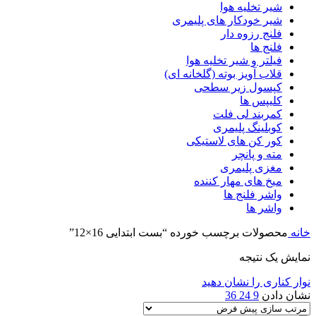
شیر تخلیه هوا
شیر خودکار های پلیمری
فلنج رزوه دار
فلنج ها
فیلتر و شیر تخلیه هوا
قلاب آویز بوته (گلخانه ای)
کپسول زیر سطحی
کلیپس ها
کمربند لی فلت
کوبلینگ پلیمری
کور کن های لاستیکی
مته و پانچر
مغزی پلیمری
میخ های مهار کننده
واشر فلنج ها
واشر ها
خانه
محصولات برچسب خورده “بست ابتدایی 16×12”
نمایش یک نتیجه
نوار کناری را نشان دهید
نشان دادن
9
24
36