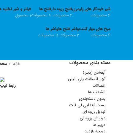
شیر خودکار های پلیمری
فلنج رزوه دار
فلنج ها
فیلتر و شیر تخلیه ه
6 محصولات
2 محصولات
8 محصولات
1 محصول
میخ های مهار کننده
واشر فلنج ها
واشر ها
4 محصولات
2 محصولات
11 محصولات
دسته بندی محصولات
خانه
محصو
آبفشان (بابلر)
آچار اتصالات پلی اتیلن
اتصالات
رابط تیپ 
انشعاب ها
بدون دسته‌بندی
بست ابتدایی لی فلت
تبدیل رزوه ای
درپوش رزوه ای
دریپر ها
دریچه بازدید