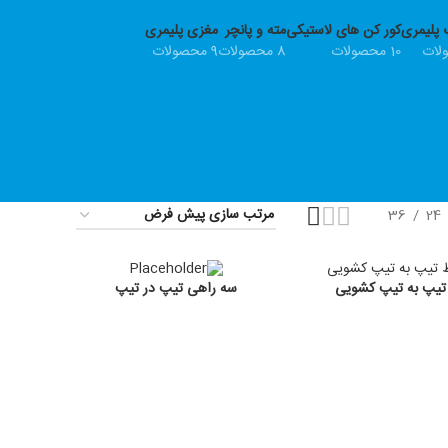
 پلیمری
کور کن های لاستیکی
مته و پانچر
مغزی پلیمری
10 محصولات
8 محصولات
9 محصولات
36
24
تیپ به تیپ کشویی
سه راهی تیپ در تیپ