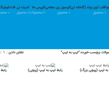
وا
قلاب آویز بوته (گلخانه ای)
کپسول زیر سطحی
کلیپس ها
کمربند لی فلت
کوبلینگ
1 محصول
1 محصول
2 محصولات
1 محصول
0 محصولات
لات برچسب خورده “تیپ به تیپ”
نشان دادن
9
به تیپ (پیچی بزرگ)
رابط تیپ به تیپ (پیچی)
رابط 