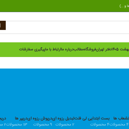
و ...)
ت ۱۴۰5
دفتر تهران
فروشگاه
مطالب
درباره ما
ارتباط با ما
پیگیری سفارشات
نشعاب ها
بست ابتدایی لی فلت
تبدیل رزوه ای
درپوش رزوه ای
دریپر ها
دریچ
حصولات
4 محصولات
2 محصولات
9 محصولات
13 محصولات
2 محصولات