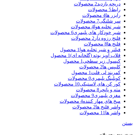
دریچه بازدید
2 محصولات
رابط
5 محصولات
رایزر ها
4 محصولات
سر شلنگی
7 محصولات
شیر تخلیه هوا
4 محصولات
شیر خودکار های پلیمری
6 محصولات
فلنج رزوه دار
2 محصولات
فلنج ها
8 محصولات
فیلتر و شیر تخلیه هوا
1 محصول
قلاب آویز بوته (گلخانه ای)
1 محصول
کپسول زیر سطحی
1 محصول
کلیپس ها
2 محصولات
کمربند لی فلت
1 محصول
کوبلینگ پلیمری
0 محصولات
کور کن های لاستیکی
10 محصولات
مته و پانچر
8 محصولات
مغزی پلیمری
9 محصولات
میخ های مهار کننده
4 محصولات
واشر فلنج ها
2 محصولات
واشر ها
11 محصولات
بستن
دسته بندی محصولات