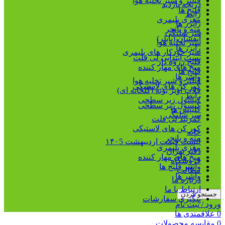
فیلتر و شیر تخلیه هوا
دریچه بازدید
فلنج ها
رابط
مغزی پلیمری
رایزر ها
مته و پانچر
سر شلنگی
آبفشان (بابلر)
شیر تخلیه هوا
رایزر ها
شیر خودکار های پلیمری
بست ابتدایی لی فلت
فلنج رزوه دار
میخ های مهار کننده
فلنج ها
واشر ها
فیلتر و شیر تخلیه هوا
کور کن های لاستیکی
قلاب آویز بوته (گلخانه ای)
رابط
کپسول زیر سطحی
کپسول زیر سطحی
کلیپس ها
سر شلنگی
کمربند لی فلت
کور کن های لاستیکی
خانه
مته و پانچر
لیست قیمت اردیبهشت ۱۴۰5
مغزی پلیمری
دفتر تهران
میخ های مهار کننده
فروشگاه
واشر فلنج ها
مطالب
واشر ها
درباره ما
ارتباط با ما
جستجو کردن
پیگیری سفارشات
ورود / ثبت نام
0
علاقمندی ها
0
مقایسه محصولات