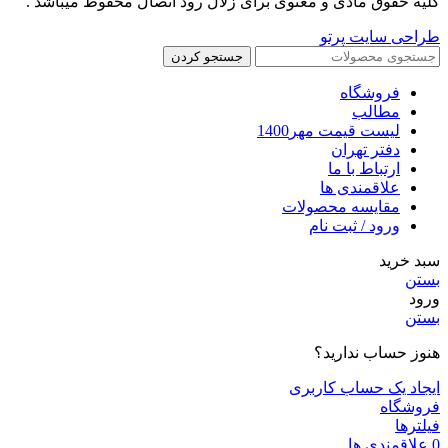
کلیه حقوق مادی و معنوی برای زلال رود اتصال محفوظ میباشد .
طراحی سایت پرتو
جستجو کردن
فروشگاه
مطالب
لیست قیمت مهر1400
دفتر تهران
ارتباط با ما
علاقمندی ها
مقایسه محصولات
ورود / ثبت نام
سبد خرید
بستن
ورود
بستن
هنوز حساب ندارید؟
ایجاد یک حساب کاربری
فروشگاه
فیلترها
0
علاقمندی ها