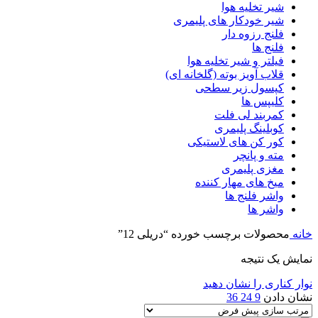
شیر تخلیه هوا
شیر خودکار های پلیمری
فلنج رزوه دار
فلنج ها
فیلتر و شیر تخلیه هوا
قلاب آویز بوته (گلخانه ای)
کپسول زیر سطحی
کلیپس ها
کمربند لی فلت
کوبلینگ پلیمری
کور کن های لاستیکی
مته و پانچر
مغزی پلیمری
میخ های مهار کننده
واشر فلنج ها
واشر ها
خانه
محصولات برچسب خورده “دریلی 12”
نمایش یک نتیجه
نوار کناری را نشان دهید
نشان دادن
9
24
36