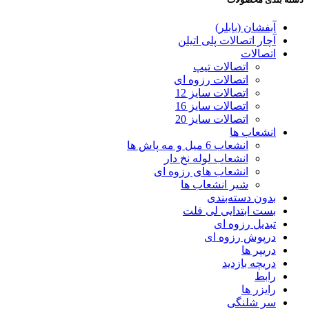
آبفشان (بابلر)
آچار اتصالات پلی اتیلن
اتصالات
اتصالات تیپ
اتصالات رزوه ای
اتصالات سایز 12
اتصالات سایز 16
اتصالات سایز 20
انشعاب ها
انشعاب 6 میل و مه پاش ها
انشعاب لوله نخ دار
انشعاب های رزوه ای
شیر انشعاب ها
بدون دسته‌بندی
بست ابتدایی لی فلت
تبدیل رزوه ای
درپوش رزوه ای
دریپر ها
دریچه بازدید
رابط
رایزر ها
سر شلنگی