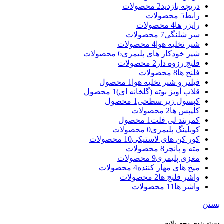
دریچه بازدید
2 محصولات
رابط
5 محصولات
رایزر ها
4 محصولات
سر شلنگی
7 محصولات
شیر تخلیه هوا
4 محصولات
شیر خودکار های پلیمری
6 محصولات
فلنج رزوه دار
2 محصولات
فلنج ها
8 محصولات
فیلتر و شیر تخلیه هوا
1 محصول
قلاب آویز بوته (گلخانه ای)
1 محصول
کپسول زیر سطحی
1 محصول
کلیپس ها
2 محصولات
کمربند لی فلت
1 محصول
کوبلینگ پلیمری
0 محصولات
کور کن های لاستیکی
10 محصولات
مته و پانچر
8 محصولات
مغزی پلیمری
9 محصولات
میخ های مهار کننده
4 محصولات
واشر فلنج ها
2 محصولات
واشر ها
11 محصولات
بستن
دسته بندی محصولات