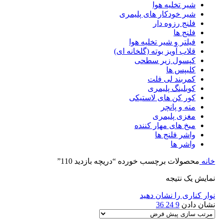
شیر تخلیه هوا
شیر خودکار های پلیمری
فلنج رزوه دار
فلنج ها
فیلتر و شیر تخلیه هوا
قلاب آویز بوته (گلخانه ای)
کپسول زیر سطحی
کلیپس ها
کمربند لی فلت
کوبلینگ پلیمری
کور کن های لاستیکی
مته و پانچر
مغزی پلیمری
میخ های مهار کننده
واشر فلنج ها
واشر ها
خانه
محصولات برچسب خورده “دریچه بازدید 110”
نمایش یک نتیجه
نوار کناری را نشان دهید
نشان دادن
9
24
36