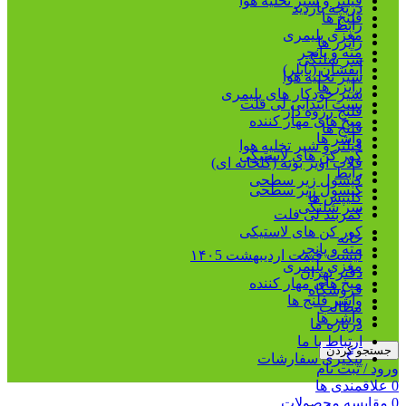
فیلتر و شیر تخلیه هوا
دریچه بازدید
فلنج ها
رابط
مغزی پلیمری
رایزر ها
مته و پانچر
سر شلنگی
آبفشان (بابلر)
شیر تخلیه هوا
رایزر ها
شیر خودکار های پلیمری
بست ابتدایی لی فلت
فلنج رزوه دار
میخ های مهار کننده
فلنج ها
واشر ها
فیلتر و شیر تخلیه هوا
کور کن های لاستیکی
قلاب آویز بوته (گلخانه ای)
رابط
کپسول زیر سطحی
کپسول زیر سطحی
کلیپس ها
سر شلنگی
کمربند لی فلت
کور کن های لاستیکی
خانه
مته و پانچر
لیست قیمت اردیبهشت ۱۴۰5
مغزی پلیمری
دفتر تهران
میخ های مهار کننده
فروشگاه
واشر فلنج ها
مطالب
واشر ها
درباره ما
ارتباط با ما
جستجو کردن
پیگیری سفارشات
ورود / ثبت نام
0
علاقمندی ها
0
مقایسه محصولات