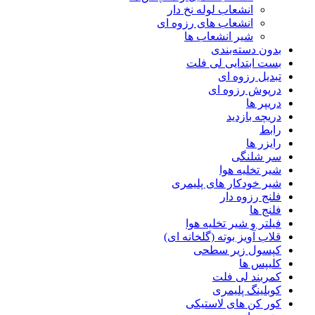
انشعاب لوله نخ دار
انشعاب های رزوه ای
شیر انشعاب ها
بدون دسته‌بندی
بست ابتدایی لی فلت
تبدیل رزوه ای
درپوش رزوه ای
دریپر ها
دریچه بازدید
رابط
رایزر ها
سر شلنگی
شیر تخلیه هوا
شیر خودکار های پلیمری
فلنج رزوه دار
فلنج ها
فیلتر و شیر تخلیه هوا
قلاب آویز بوته (گلخانه ای)
کپسول زیر سطحی
کلیپس ها
کمربند لی فلت
کوبلینگ پلیمری
کور کن های لاستیکی