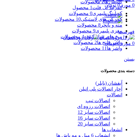
کلیپس ها
2 محصولات
0
مورد
0
تومان
کمربند لی فلت
1 محصول
کوبلینگ پلیمری
0 محصولات
کور کن های لاستیکی
10 محصولات
مته و پانچر
8 محصولات
مغزی پلیمری
9 محصولات
فهرست
میخ های مهار کننده
4 محصولات
واشر فلنج ها
2 محصولات
0
مورد
0
تومان
واشر ها
11 محصولات
بستن
دسته بندی محصولات
آبفشان (بابلر)
آچار اتصالات پلی اتیلن
اتصالات
اتصالات تیپ
اتصالات رزوه ای
اتصالات سایز 12
اتصالات سایز 16
اتصالات سایز 20
انشعاب ها
انشعاب 6 میل و مه پاش ها