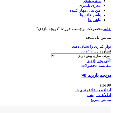
مته و پانچر
مغزی پلیمری
میخ های مهار کننده
واشر فلنج ها
واشر ها
خانه
محصولات برچسب خورده “دریچه بازدی”
نمایش یک نتیجه
نوار کناری را نشان دهید
نشان دادن
9
24
36
مقایسه محصولات
دریچه بازدید 90
size 90
اضافه به علاقمندی ها
اطلاعات بیشتر
نمایش سریع