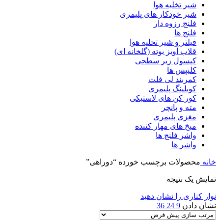
شیر تخلیه هوا
شیر خودکار های پلیمری
فلنج رزوه دار
فلنج ها
فیلتر و شیر تخلیه هوا
قلاب آویز بوته (گلخانه ای)
کپسول زیر سطحی
کلیپس ها
کمربند لی فلت
کوبلینگ پلیمری
کور کن های لاستیکی
مته و پانچر
مغزی پلیمری
میخ های مهار کننده
واشر فلنج ها
واشر ها
خانه
محصولات برچسب خورده “دوراهی”
نمایش یک نتیجه
نوار کناری را نشان دهید
نشان دادن
9
24
36