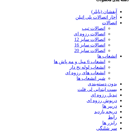
آبفشان (بابلر)
آچار اتصالات پلی اتیلن
اتصالات
اتصالات تیپ
اتصالات رزوه ای
اتصالات سایز 12
اتصالات سایز 16
اتصالات سایز 20
انشعاب ها
انشعاب 6 میل و مه پاش ها
انشعاب لوله نخ دار
انشعاب های رزوه ای
شیر انشعاب ها
بدون دسته‌بندی
بست ابتدایی لی فلت
تبدیل رزوه ای
درپوش رزوه ای
دریپر ها
دریچه بازدید
رابط
رایزر ها
سر شلنگی