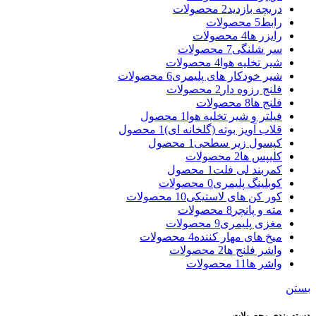
دریچه بازدید
2 محصولات
رابط
5 محصولات
رایزر ها
4 محصولات
سر شلنگی
7 محصولات
شیر تخلیه هوا
4 محصولات
شیر خودکار های پلیمری
6 محصولات
فلنج رزوه دار
2 محصولات
فلنج ها
8 محصولات
فیلتر و شیر تخلیه هوا
1 محصول
قلاب آویز بوته (گلخانه ای)
1 محصول
کپسول زیر سطحی
1 محصول
کلیپس ها
2 محصولات
کمربند لی فلت
1 محصول
کوبلینگ پلیمری
0 محصولات
کور کن های لاستیکی
10 محصولات
مته و پانچر
8 محصولات
مغزی پلیمری
9 محصولات
میخ های مهار کننده
4 محصولات
واشر فلنج ها
2 محصولات
واشر ها
11 محصولات
بستن
دسته بندی محصولات