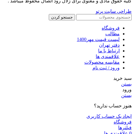
کلیه حقوق مادی و معنوی برای زلال رود اتصال محفوظ میباشد .
طراحی سایت پرتو
جستجو کردن
فروشگاه
مطالب
لیست قیمت مهر1400
دفتر تهران
ارتباط با ما
علاقمندی ها
مقایسه محصولات
ورود / ثبت نام
سبد خرید
بستن
ورود
بستن
هنوز حساب ندارید؟
ایجاد یک حساب کاربری
فروشگاه
فیلترها
0
علاقمندی ها