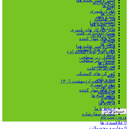
فیلتر و شیر تخلیه هوا
دریچه بازدید
فلنج ها
رابط
مغزی پلیمری
رایزر ها
مته و پانچر
سر شلنگی
آبفشان (بابلر)
شیر تخلیه هوا
رایزر ها
شیر خودکار های پلیمری
بست ابتدایی لی فلت
فلنج رزوه دار
میخ های مهار کننده
فلنج ها
واشر ها
فیلتر و شیر تخلیه هوا
کور کن های لاستیکی
قلاب آویز بوته (گلخانه ای)
رابط
کپسول زیر سطحی
کپسول زیر سطحی
کلیپس ها
سر شلنگی
کمربند لی فلت
کور کن های لاستیکی
خانه
مته و پانچر
لیست قیمت اردیبهشت ۱۴۰5
مغزی پلیمری
دفتر تهران
میخ های مهار کننده
فروشگاه
واشر فلنج ها
مطالب
واشر ها
درباره ما
ارتباط با ما
جستجو کردن
پیگیری سفارشات
ورود / ثبت نام
0
علاقمندی ها
0
مقایسه محصولات