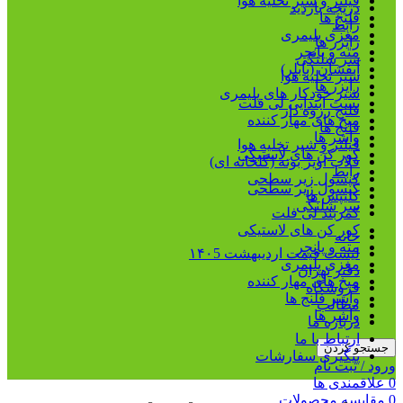
فیلتر و شیر تخلیه هوا
دریچه بازدید
فلنج ها
رابط
مغزی پلیمری
رایزر ها
مته و پانچر
سر شلنگی
آبفشان (بابلر)
شیر تخلیه هوا
رایزر ها
شیر خودکار های پلیمری
بست ابتدایی لی فلت
فلنج رزوه دار
میخ های مهار کننده
فلنج ها
واشر ها
فیلتر و شیر تخلیه هوا
کور کن های لاستیکی
قلاب آویز بوته (گلخانه ای)
رابط
کپسول زیر سطحی
کپسول زیر سطحی
کلیپس ها
سر شلنگی
کمربند لی فلت
کور کن های لاستیکی
خانه
مته و پانچر
لیست قیمت اردیبهشت ۱۴۰5
مغزی پلیمری
دفتر تهران
میخ های مهار کننده
فروشگاه
واشر فلنج ها
مطالب
واشر ها
درباره ما
ارتباط با ما
جستجو کردن
پیگیری سفارشات
ورود / ثبت نام
0
علاقمندی ها
0
مقایسه محصولات