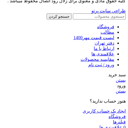
کلیه حقوق مادی و معنوی برای زلال رود اتصال محفوظ میباشد .
طراحی سایت پرتو
جستجو کردن
فروشگاه
مطالب
لیست قیمت مهر1400
دفتر تهران
ارتباط با ما
علاقمندی ها
مقایسه محصولات
ورود / ثبت نام
سبد خرید
بستن
ورود
بستن
هنوز حساب ندارید؟
ایجاد یک حساب کاربری
فروشگاه
فیلترها
0
علاقمندی ها