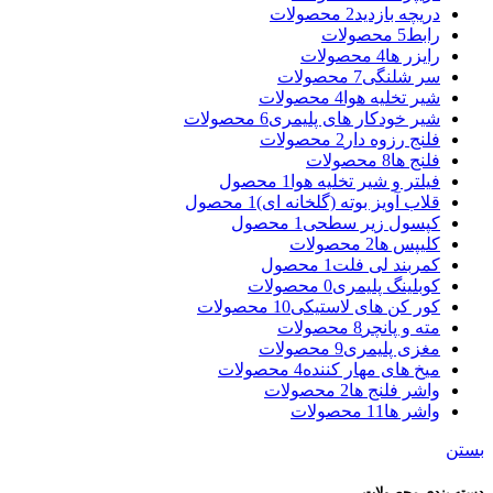
دریچه بازدید
2 محصولات
رابط
5 محصولات
رایزر ها
4 محصولات
سر شلنگی
7 محصولات
شیر تخلیه هوا
4 محصولات
شیر خودکار های پلیمری
6 محصولات
فلنج رزوه دار
2 محصولات
فلنج ها
8 محصولات
فیلتر و شیر تخلیه هوا
1 محصول
قلاب آویز بوته (گلخانه ای)
1 محصول
کپسول زیر سطحی
1 محصول
کلیپس ها
2 محصولات
کمربند لی فلت
1 محصول
کوبلینگ پلیمری
0 محصولات
کور کن های لاستیکی
10 محصولات
مته و پانچر
8 محصولات
مغزی پلیمری
9 محصولات
میخ های مهار کننده
4 محصولات
واشر فلنج ها
2 محصولات
واشر ها
11 محصولات
بستن
دسته بندی محصولات