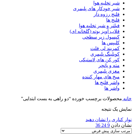
شیر تخلیه هوا
شیر خودکار های پلیمری
فلنج رزوه دار
فلنج ها
فیلتر و شیر تخلیه هوا
قلاب آویز بوته (گلخانه ای)
کپسول زیر سطحی
کلیپس ها
کمربند لی فلت
کوبلینگ پلیمری
کور کن های لاستیکی
مته و پانچر
مغزی پلیمری
میخ های مهار کننده
واشر فلنج ها
واشر ها
خانه
محصولات برچسب خورده “دو راهی به بست ابتدایی”
نمایش یک نتیجه
نوار کناری را نشان دهید
نشان دادن
9
24
36