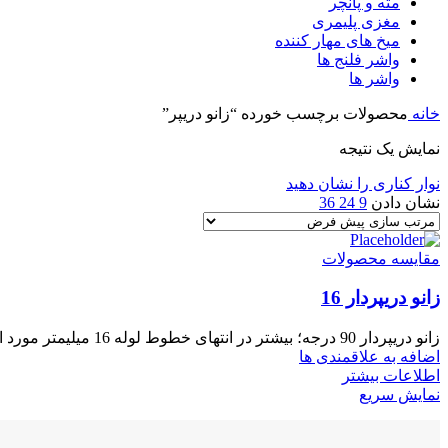
مته و پانچر
مغزی پلیمری
میخ های مهار کننده
واشر فلنج ها
واشر ها
خانه
محصولات برچسب خورده “زانو دریپر”
نمایش یک نتیجه
نوار کناری را نشان دهید
نشان دادن
9
24
36
مقایسه محصولات
زانو دریپردار 16
زانو دریپردار 90 درجه؛ بیشتر در انتهای خطوط لوله 16 میلیمتر مورد استفاده قرار میگیرد
اضافه به علاقمندی ها
اطلاعات بیشتر
نمایش سریع