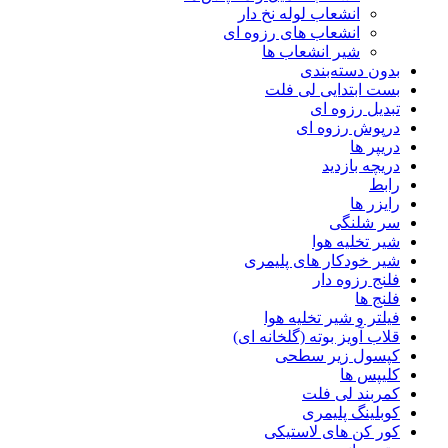
انشعاب لوله نخ دار
انشعاب های رزوه ای
شیر انشعاب ها
بدون دسته‌بندی
بست ابتدایی لی فلت
تبدیل رزوه ای
درپوش رزوه ای
دریپر ها
دریچه بازدید
رابط
رایزر ها
سر شلنگی
شیر تخلیه هوا
شیر خودکار های پلیمری
فلنج رزوه دار
فلنج ها
فیلتر و شیر تخلیه هوا
قلاب آویز بوته (گلخانه ای)
کپسول زیر سطحی
کلیپس ها
کمربند لی فلت
کوبلینگ پلیمری
کور کن های لاستیکی