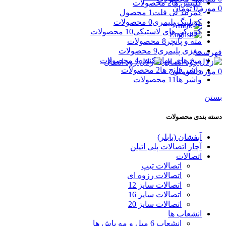
کلیپس ها
2 محصولات
0
مورد
0
تومان
کمربند لی فلت
1 محصول
کوبلینگ پلیمری
0 محصولات
کور کن های لاستیکی
10 محصولات
مته و پانچر
8 محصولات
مغزی پلیمری
9 محصولات
فهرست
میخ های مهار کننده
4 محصولات
واشر فلنج ها
2 محصولات
0
مورد
0
تومان
واشر ها
11 محصولات
بستن
دسته بندی محصولات
آبفشان (بابلر)
آچار اتصالات پلی اتیلن
اتصالات
اتصالات تیپ
اتصالات رزوه ای
اتصالات سایز 12
اتصالات سایز 16
اتصالات سایز 20
انشعاب ها
انشعاب 6 میل و مه پاش ها