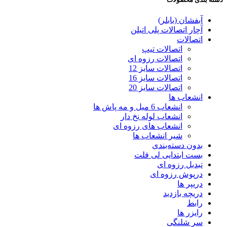
آبفشان (بابلر)
آچار اتصالات پلی اتیلن
اتصالات
اتصالات تیپ
اتصالات رزوه ای
اتصالات سایز 12
اتصالات سایز 16
اتصالات سایز 20
انشعاب ها
انشعاب 6 میل و مه پاش ها
انشعاب لوله نخ دار
انشعاب های رزوه ای
شیر انشعاب ها
بدون دسته‌بندی
بست ابتدایی لی فلت
تبدیل رزوه ای
درپوش رزوه ای
دریپر ها
دریچه بازدید
رابط
رایزر ها
سر شلنگی