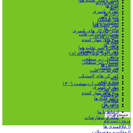
فیلتر و شیر تخلیه هوا
دریچه بازدید
فلنج ها
رابط
مغزی پلیمری
رایزر ها
مته و پانچر
سر شلنگی
آبفشان (بابلر)
شیر تخلیه هوا
رایزر ها
شیر خودکار های پلیمری
بست ابتدایی لی فلت
فلنج رزوه دار
میخ های مهار کننده
فلنج ها
واشر ها
فیلتر و شیر تخلیه هوا
کور کن های لاستیکی
قلاب آویز بوته (گلخانه ای)
رابط
کپسول زیر سطحی
کپسول زیر سطحی
کلیپس ها
سر شلنگی
کمربند لی فلت
کور کن های لاستیکی
خانه
مته و پانچر
لیست قیمت اردیبهشت ۱۴۰5
مغزی پلیمری
دفتر تهران
میخ های مهار کننده
فروشگاه
واشر فلنج ها
مطالب
واشر ها
درباره ما
ارتباط با ما
جستجو کردن
پیگیری سفارشات
ورود / ثبت نام
0
علاقمندی ها
0
مقایسه محصولات