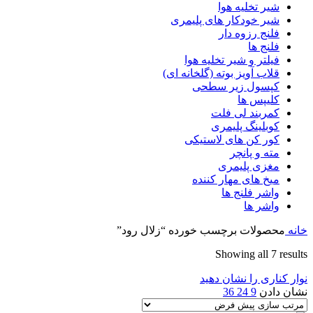
شیر تخلیه هوا
شیر خودکار های پلیمری
فلنج رزوه دار
فلنج ها
فیلتر و شیر تخلیه هوا
قلاب آویز بوته (گلخانه ای)
کپسول زیر سطحی
کلیپس ها
کمربند لی فلت
کوبلینگ پلیمری
کور کن های لاستیکی
مته و پانچر
مغزی پلیمری
میخ های مهار کننده
واشر فلنج ها
واشر ها
خانه
محصولات برچسب خورده “زلال رود”
Showing all 7 results
نوار کناری را نشان دهید
نشان دادن
9
24
36