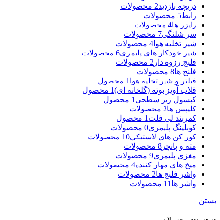
دریچه بازدید
2 محصولات
رابط
5 محصولات
رایزر ها
4 محصولات
سر شلنگی
7 محصولات
شیر تخلیه هوا
4 محصولات
شیر خودکار های پلیمری
6 محصولات
فلنج رزوه دار
2 محصولات
فلنج ها
8 محصولات
فیلتر و شیر تخلیه هوا
1 محصول
قلاب آویز بوته (گلخانه ای)
1 محصول
کپسول زیر سطحی
1 محصول
کلیپس ها
2 محصولات
کمربند لی فلت
1 محصول
کوبلینگ پلیمری
0 محصولات
کور کن های لاستیکی
10 محصولات
مته و پانچر
8 محصولات
مغزی پلیمری
9 محصولات
میخ های مهار کننده
4 محصولات
واشر فلنج ها
2 محصولات
واشر ها
11 محصولات
بستن
دسته بندی محصولات