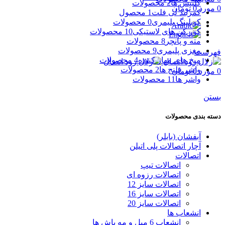
کلیپس ها
2 محصولات
0
مورد
0
تومان
کمربند لی فلت
1 محصول
کوبلینگ پلیمری
0 محصولات
کور کن های لاستیکی
10 محصولات
مته و پانچر
8 محصولات
مغزی پلیمری
9 محصولات
فهرست
میخ های مهار کننده
4 محصولات
واشر فلنج ها
2 محصولات
0
مورد
0
تومان
واشر ها
11 محصولات
بستن
دسته بندی محصولات
آبفشان (بابلر)
آچار اتصالات پلی اتیلن
اتصالات
اتصالات تیپ
اتصالات رزوه ای
اتصالات سایز 12
اتصالات سایز 16
اتصالات سایز 20
انشعاب ها
انشعاب 6 میل و مه پاش ها