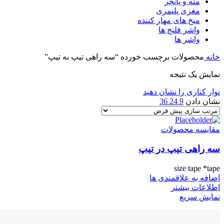
مته و پانچر
مغزی پلیمری
میخ های مهار کننده
واشر فلنج ها
واشر ها
خانه
محصولات برچسب خورده “سه راهی تیپ به تیپ”
نمایش یک نتیجه
نوار کناری را نشان دهید
نشان دادن
9
24
36
مقایسه محصولات
سه راهی تیپ در تیپ
size tape *tape
اضافه به علاقمندی ها
اطلاعات بیشتر
نمایش سریع