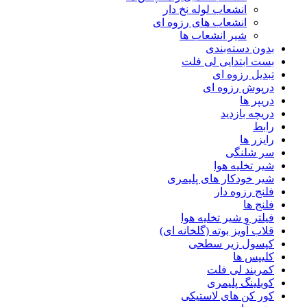
انشعاب لوله نخ دار
انشعاب های رزوه ای
شیر انشعاب ها
بدون دسته‌بندی
بست ابتدایی لی فلت
تبدیل رزوه ای
درپوش رزوه ای
دریپر ها
دریچه بازدید
رابط
رایزر ها
سر شلنگی
شیر تخلیه هوا
شیر خودکار های پلیمری
فلنج رزوه دار
فلنج ها
فیلتر و شیر تخلیه هوا
قلاب آویز بوته (گلخانه ای)
کپسول زیر سطحی
کلیپس ها
کمربند لی فلت
کوبلینگ پلیمری
کور کن های لاستیکی