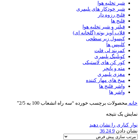
شیر تخلیه هوا
شیر خودکار های پلیمری
فلنج رزوه دار
فلنج ها
فیلتر و شیر تخلیه هوا
قلاب آویز بوته (گلخانه ای)
کپسول زیر سطحی
کلیپس ها
کمربند لی فلت
کوبلینگ پلیمری
کور کن های لاستیکی
مته و پانچر
مغزی پلیمری
میخ های مهار کننده
واشر فلنج ها
واشر ها
خانه
محصولات برچسب خورده “سه راه انشعاب 100 به 2/5”
نمایش یک نتیجه
نوار کناری را نشان دهید
نشان دادن
9
24
36