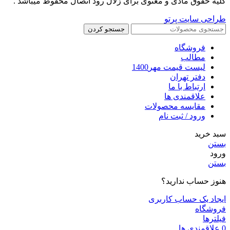
کلیه حقوق مادی و معنوی برای زلال رود اتصال محفوظ میباشد .
طراحی سایت پرتو
جستجو کردن
فروشگاه
مطالب
لیست قیمت مهر1400
دفتر تهران
ارتباط با ما
علاقمندی ها
مقایسه محصولات
ورود / ثبت نام
سبد خرید
بستن
ورود
بستن
هنوز حساب ندارید؟
ایجاد یک حساب کاربری
فروشگاه
فیلترها
0
علاقمندی ها