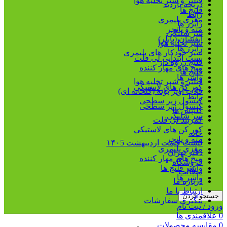
فیلتر و شیر تخلیه هوا
دریچه بازدید
فلنج ها
رابط
مغزی پلیمری
رایزر ها
مته و پانچر
سر شلنگی
آبفشان (بابلر)
شیر تخلیه هوا
رایزر ها
شیر خودکار های پلیمری
بست ابتدایی لی فلت
فلنج رزوه دار
میخ های مهار کننده
فلنج ها
واشر ها
فیلتر و شیر تخلیه هوا
کور کن های لاستیکی
قلاب آویز بوته (گلخانه ای)
رابط
کپسول زیر سطحی
کپسول زیر سطحی
کلیپس ها
سر شلنگی
کمربند لی فلت
کور کن های لاستیکی
خانه
مته و پانچر
لیست قیمت اردیبهشت ۱۴۰5
مغزی پلیمری
دفتر تهران
میخ های مهار کننده
فروشگاه
واشر فلنج ها
مطالب
واشر ها
درباره ما
ارتباط با ما
جستجو کردن
پیگیری سفارشات
ورود / ثبت نام
0
علاقمندی ها
0
مقایسه محصولات