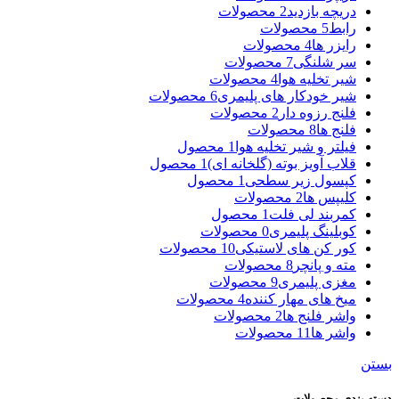
دریچه بازدید
2 محصولات
رابط
5 محصولات
رایزر ها
4 محصولات
سر شلنگی
7 محصولات
شیر تخلیه هوا
4 محصولات
شیر خودکار های پلیمری
6 محصولات
فلنج رزوه دار
2 محصولات
فلنج ها
8 محصولات
فیلتر و شیر تخلیه هوا
1 محصول
قلاب آویز بوته (گلخانه ای)
1 محصول
کپسول زیر سطحی
1 محصول
کلیپس ها
2 محصولات
کمربند لی فلت
1 محصول
کوبلینگ پلیمری
0 محصولات
کور کن های لاستیکی
10 محصولات
مته و پانچر
8 محصولات
مغزی پلیمری
9 محصولات
میخ های مهار کننده
4 محصولات
واشر فلنج ها
2 محصولات
واشر ها
11 محصولات
بستن
دسته بندی محصولات