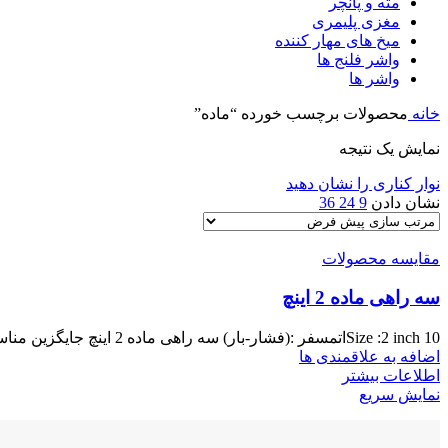
مته و پانچر
مغزی پلیمری
میخ های مهار کننده
واشر فلنج ها
واشر ها
خانه
محصولات برچسب خورده “ماده”
نمایش یک نتیجه
نوار کناری را نشان دهید
نشان دادن
9
24
36
مقایسه محصولات
سه راهی ماده 2 اینچ
Size :2 inch 10اتمسفر :(فشار-بار) سه راهی ماده 2 اینچ جایگزین مناسب اتصالات گالوانیزه با یکنواختی ابعاد و رزوه آب
اضافه به علاقمندی ها
اطلاعات بیشتر
نمایش سریع