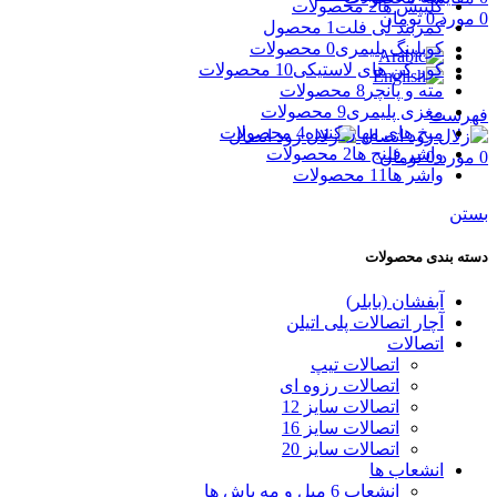
کلیپس ها
2 محصولات
0
مورد
0
تومان
کمربند لی فلت
1 محصول
کوبلینگ پلیمری
0 محصولات
کور کن های لاستیکی
10 محصولات
مته و پانچر
8 محصولات
مغزی پلیمری
9 محصولات
فهرست
میخ های مهار کننده
4 محصولات
واشر فلنج ها
2 محصولات
0
مورد
0
تومان
واشر ها
11 محصولات
بستن
دسته بندی محصولات
آبفشان (بابلر)
آچار اتصالات پلی اتیلن
اتصالات
اتصالات تیپ
اتصالات رزوه ای
اتصالات سایز 12
اتصالات سایز 16
اتصالات سایز 20
انشعاب ها
انشعاب 6 میل و مه پاش ها