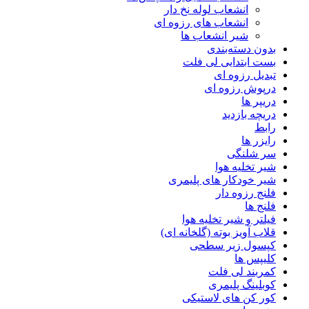
انشعاب لوله نخ دار
انشعاب های رزوه ای
شیر انشعاب ها
بدون دسته‌بندی
بست ابتدایی لی فلت
تبدیل رزوه ای
درپوش رزوه ای
دریپر ها
دریچه بازدید
رابط
رایزر ها
سر شلنگی
شیر تخلیه هوا
شیر خودکار های پلیمری
فلنج رزوه دار
فلنج ها
فیلتر و شیر تخلیه هوا
قلاب آویز بوته (گلخانه ای)
کپسول زیر سطحی
کلیپس ها
کمربند لی فلت
کوبلینگ پلیمری
کور کن های لاستیکی