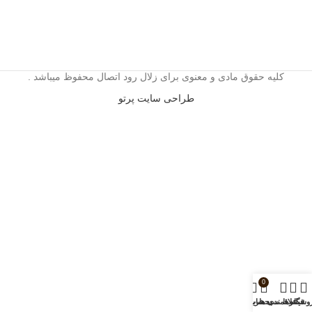
کلیه حقوق مادی و معنوی برای زلال رود اتصال محفوظ میباشد .
طراحی سایت پرتو
0
وشگاه
فیلترها
علاقمندی ها
سبد خرید
حساب من