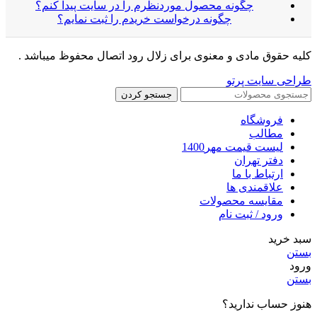
چگونه محصول موردنظرم را در سایت پیدا کنم؟
چگونه درخواست خریدم را ثبت نمایم؟
کلیه حقوق مادی و معنوی برای زلال رود اتصال محفوظ میباشد .
طراحی سایت پرتو
جستجو کردن
فروشگاه
مطالب
لیست قیمت مهر1400
دفتر تهران
ارتباط با ما
علاقمندی ها
مقایسه محصولات
ورود / ثبت نام
سبد خرید
بستن
ورود
بستن
هنوز حساب ندارید؟