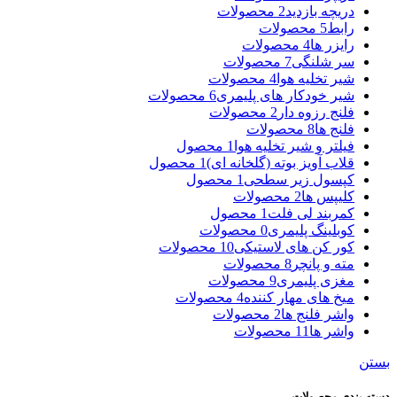
دریچه بازدید
2 محصولات
رابط
5 محصولات
رایزر ها
4 محصولات
سر شلنگی
7 محصولات
شیر تخلیه هوا
4 محصولات
شیر خودکار های پلیمری
6 محصولات
فلنج رزوه دار
2 محصولات
فلنج ها
8 محصولات
فیلتر و شیر تخلیه هوا
1 محصول
قلاب آویز بوته (گلخانه ای)
1 محصول
کپسول زیر سطحی
1 محصول
کلیپس ها
2 محصولات
کمربند لی فلت
1 محصول
کوبلینگ پلیمری
0 محصولات
کور کن های لاستیکی
10 محصولات
مته و پانچر
8 محصولات
مغزی پلیمری
9 محصولات
میخ های مهار کننده
4 محصولات
واشر فلنج ها
2 محصولات
واشر ها
11 محصولات
بستن
دسته بندی محصولات