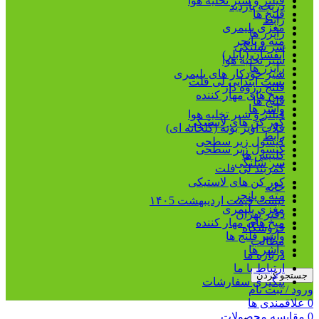
فیلتر و شیر تخلیه هوا
دریچه بازدید
فلنج ها
رابط
مغزی پلیمری
رایزر ها
مته و پانچر
سر شلنگی
آبفشان (بابلر)
شیر تخلیه هوا
رایزر ها
شیر خودکار های پلیمری
بست ابتدایی لی فلت
فلنج رزوه دار
میخ های مهار کننده
فلنج ها
واشر ها
فیلتر و شیر تخلیه هوا
کور کن های لاستیکی
قلاب آویز بوته (گلخانه ای)
رابط
کپسول زیر سطحی
کپسول زیر سطحی
کلیپس ها
سر شلنگی
کمربند لی فلت
کور کن های لاستیکی
خانه
مته و پانچر
لیست قیمت اردیبهشت ۱۴۰5
مغزی پلیمری
دفتر تهران
میخ های مهار کننده
فروشگاه
واشر فلنج ها
مطالب
واشر ها
درباره ما
ارتباط با ما
جستجو کردن
پیگیری سفارشات
ورود / ثبت نام
0
علاقمندی ها
0
مقایسه محصولات