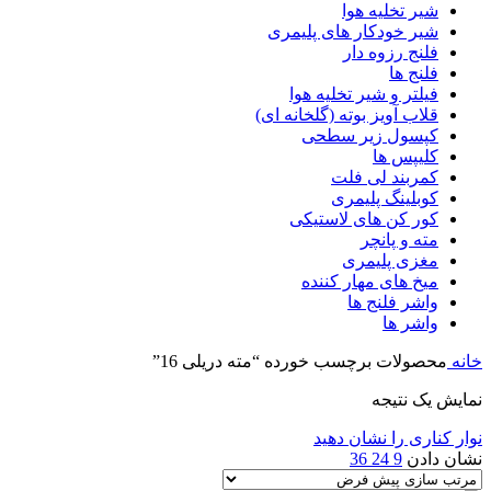
شیر تخلیه هوا
شیر خودکار های پلیمری
فلنج رزوه دار
فلنج ها
فیلتر و شیر تخلیه هوا
قلاب آویز بوته (گلخانه ای)
کپسول زیر سطحی
کلیپس ها
کمربند لی فلت
کوبلینگ پلیمری
کور کن های لاستیکی
مته و پانچر
مغزی پلیمری
میخ های مهار کننده
واشر فلنج ها
واشر ها
خانه
محصولات برچسب خورده “مته دریلی 16”
نمایش یک نتیجه
نوار کناری را نشان دهید
نشان دادن
9
24
36