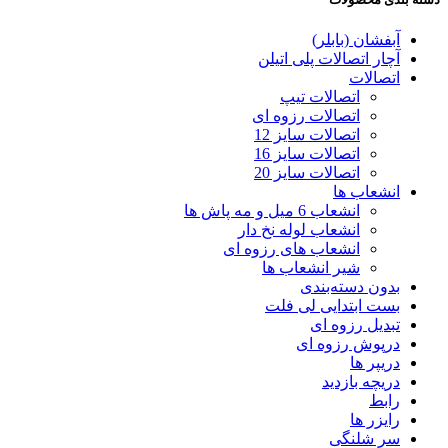
آبفشان (بابلر)
آچار اتصالات پلی اتیلن
اتصالات
اتصالات تیپ
اتصالات رزوه ای
اتصالات سایز 12
اتصالات سایز 16
اتصالات سایز 20
انشعاب ها
انشعاب 6 میل و مه پاش ها
انشعاب لوله نخ دار
انشعاب های رزوه ای
شیر انشعاب ها
بدون دسته‌بندی
بست ابتدایی لی فلت
تبدیل رزوه ای
درپوش رزوه ای
دریپر ها
دریچه بازدید
رابط
رایزر ها
سر شلنگی