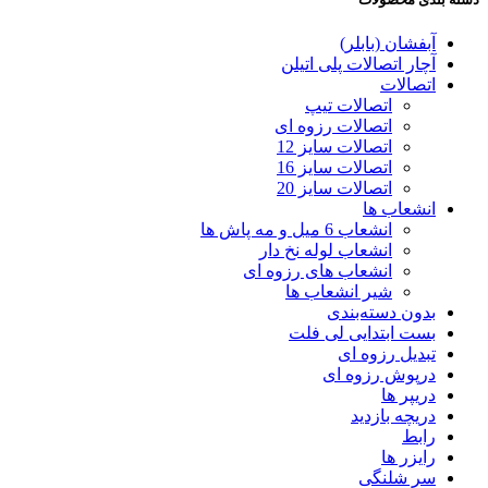
آبفشان (بابلر)
آچار اتصالات پلی اتیلن
اتصالات
اتصالات تیپ
اتصالات رزوه ای
اتصالات سایز 12
اتصالات سایز 16
اتصالات سایز 20
انشعاب ها
انشعاب 6 میل و مه پاش ها
انشعاب لوله نخ دار
انشعاب های رزوه ای
شیر انشعاب ها
بدون دسته‌بندی
بست ابتدایی لی فلت
تبدیل رزوه ای
درپوش رزوه ای
دریپر ها
دریچه بازدید
رابط
رایزر ها
سر شلنگی