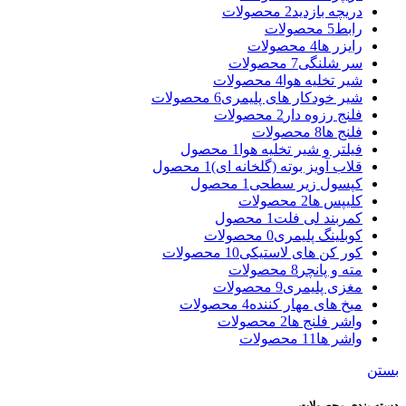
دریچه بازدید
2 محصولات
رابط
5 محصولات
رایزر ها
4 محصولات
سر شلنگی
7 محصولات
شیر تخلیه هوا
4 محصولات
شیر خودکار های پلیمری
6 محصولات
فلنج رزوه دار
2 محصولات
فلنج ها
8 محصولات
فیلتر و شیر تخلیه هوا
1 محصول
قلاب آویز بوته (گلخانه ای)
1 محصول
کپسول زیر سطحی
1 محصول
کلیپس ها
2 محصولات
کمربند لی فلت
1 محصول
کوبلینگ پلیمری
0 محصولات
کور کن های لاستیکی
10 محصولات
مته و پانچر
8 محصولات
مغزی پلیمری
9 محصولات
میخ های مهار کننده
4 محصولات
واشر فلنج ها
2 محصولات
واشر ها
11 محصولات
بستن
دسته بندی محصولات