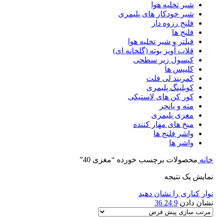
شیر تخلیه هوا
شیر خودکار های پلیمری
فلنج رزوه دار
فلنج ها
فیلتر و شیر تخلیه هوا
قلاب آویز بوته (گلخانه ای)
کپسول زیر سطحی
کلیپس ها
کمربند لی فلت
کوبلینگ پلیمری
کور کن های لاستیکی
مته و پانچر
مغزی پلیمری
میخ های مهار کننده
واشر فلنج ها
واشر ها
خانه
محصولات برچسب خورده “مغزی 40”
نمایش یک نتیجه
نوار کناری را نشان دهید
نشان دادن
9
24
36