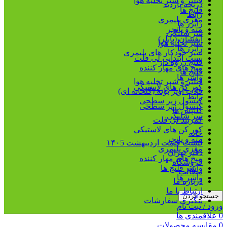
فیلتر و شیر تخلیه هوا
دریچه بازدید
فلنج ها
رابط
مغزی پلیمری
رایزر ها
مته و پانچر
سر شلنگی
آبفشان (بابلر)
شیر تخلیه هوا
رایزر ها
شیر خودکار های پلیمری
بست ابتدایی لی فلت
فلنج رزوه دار
میخ های مهار کننده
فلنج ها
واشر ها
فیلتر و شیر تخلیه هوا
کور کن های لاستیکی
قلاب آویز بوته (گلخانه ای)
رابط
کپسول زیر سطحی
کپسول زیر سطحی
کلیپس ها
سر شلنگی
کمربند لی فلت
کور کن های لاستیکی
خانه
مته و پانچر
لیست قیمت اردیبهشت ۱۴۰5
مغزی پلیمری
دفتر تهران
میخ های مهار کننده
فروشگاه
واشر فلنج ها
مطالب
واشر ها
درباره ما
ارتباط با ما
جستجو کردن
پیگیری سفارشات
ورود / ثبت نام
0
علاقمندی ها
0
مقایسه محصولات