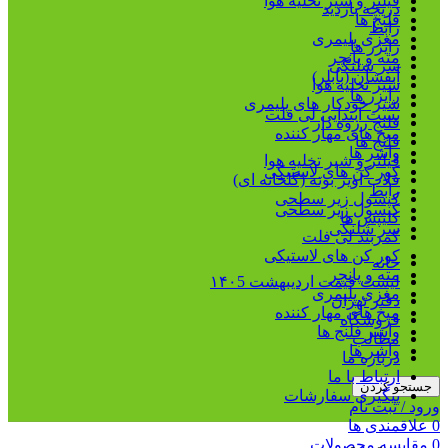
فیلتر و شیر تخلیه هوا
دریچه بازدید
فلنج ها
رابط
مغزی پلیمری
رایزر ها
مته و پانچر
سر شلنگی
آبفشان (بابلر)
شیر تخلیه هوا
رایزر ها
شیر خودکار های پلیمری
بست ابتدایی لی فلت
فلنج رزوه دار
میخ های مهار کننده
فلنج ها
واشر ها
فیلتر و شیر تخلیه هوا
کور کن های لاستیکی
قلاب آویز بوته (گلخانه ای)
رابط
کپسول زیر سطحی
کپسول زیر سطحی
کلیپس ها
سر شلنگی
کمربند لی فلت
کور کن های لاستیکی
خانه
مته و پانچر
لیست قیمت اردیبهشت ۱۴۰5
مغزی پلیمری
دفتر تهران
میخ های مهار کننده
فروشگاه
واشر فلنج ها
مطالب
واشر ها
درباره ما
ارتباط با ما
جستجو کردن
پیگیری سفارشات
ورود / ثبت نام
0
علاقمندی ها
0
مقایسه محصولات