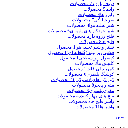
دریچه بازدید
2 محصولات
رابط
5 محصولات
رایزر ها
4 محصولات
سر شلنگی
7 محصولات
شیر تخلیه هوا
4 محصولات
شیر خودکار های پلیمری
6 محصولات
فلنج رزوه دار
2 محصولات
فلنج ها
8 محصولات
فیلتر و شیر تخلیه هوا
1 محصول
قلاب آویز بوته (گلخانه ای)
1 محصول
کپسول زیر سطحی
1 محصول
کلیپس ها
2 محصولات
کمربند لی فلت
1 محصول
کوبلینگ پلیمری
0 محصولات
کور کن های لاستیکی
10 محصولات
مته و پانچر
8 محصولات
مغزی پلیمری
9 محصولات
میخ های مهار کننده
4 محصولات
واشر فلنج ها
2 محصولات
واشر ها
11 محصولات
بستن
دسته بندی محصولات