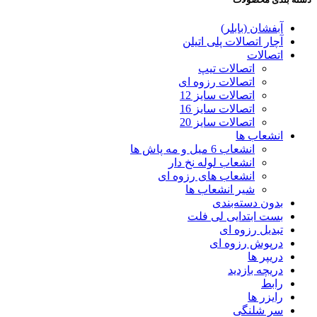
آبفشان (بابلر)
آچار اتصالات پلی اتیلن
اتصالات
اتصالات تیپ
اتصالات رزوه ای
اتصالات سایز 12
اتصالات سایز 16
اتصالات سایز 20
انشعاب ها
انشعاب 6 میل و مه پاش ها
انشعاب لوله نخ دار
انشعاب های رزوه ای
شیر انشعاب ها
بدون دسته‌بندی
بست ابتدایی لی فلت
تبدیل رزوه ای
درپوش رزوه ای
دریپر ها
دریچه بازدید
رابط
رایزر ها
سر شلنگی