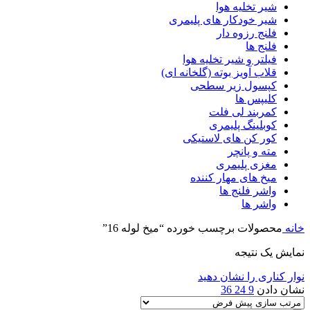
شیر تخلیه هوا
شیر خودکار های پلیمری
فلنج رزوه دار
فلنج ها
فیلتر و شیر تخلیه هوا
قلاب آویز بوته (گلخانه ای)
کپسول زیر سطحی
کلیپس ها
کمربند لی فلت
کوبلینگ پلیمری
کور کن های لاستیکی
مته و پانچر
مغزی پلیمری
میخ های مهار کننده
واشر فلنج ها
واشر ها
خانه
محصولات برچسب خورده “میخ لوله 16”
نمایش یک نتیجه
نوار کناری را نشان دهید
نشان دادن
9
24
36