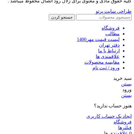
کلیه حقوق مادی و معنوی برای زلال رود اتصال محفوظ میباشد .
طراحی سایت پرتو
جستجو کردن
فروشگاه
مطالب
لیست قیمت مهر1400
دفتر تهران
ارتباط با ما
علاقمندی ها
مقایسه محصولات
ورود / ثبت نام
سبد خرید
بستن
ورود
بستن
هنوز حساب ندارید؟
ایجاد یک حساب کاربری
فروشگاه
فیلترها
0
علاقمندی ها