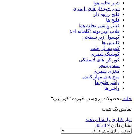
شیر تخلیه هوا
شیر خودکار های پلیمری
فلنج رزوه دار
فلنج ها
فیلتر و شیر تخلیه هوا
قلاب آویز بوته (گلخانه ای)
کپسول زیر سطحی
کلیپس ها
کمربند لی فلت
کوبلینگ پلیمری
کور کن های لاستیکی
مته و پانچر
مغزی پلیمری
میخ های مهار کننده
واشر فلنج ها
واشر ها
خانه
محصولات برچسب خورده “کور تیپ”
نمایش یک نتیجه
نوار کناری را نشان دهید
نشان دادن
9
24
36