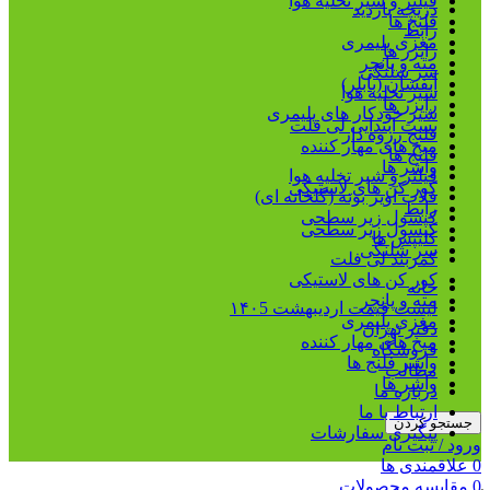
فیلتر و شیر تخلیه هوا
دریچه بازدید
فلنج ها
رابط
مغزی پلیمری
رایزر ها
مته و پانچر
سر شلنگی
آبفشان (بابلر)
شیر تخلیه هوا
رایزر ها
شیر خودکار های پلیمری
بست ابتدایی لی فلت
فلنج رزوه دار
میخ های مهار کننده
فلنج ها
واشر ها
فیلتر و شیر تخلیه هوا
کور کن های لاستیکی
قلاب آویز بوته (گلخانه ای)
رابط
کپسول زیر سطحی
کپسول زیر سطحی
کلیپس ها
سر شلنگی
کمربند لی فلت
کور کن های لاستیکی
خانه
مته و پانچر
لیست قیمت اردیبهشت ۱۴۰5
مغزی پلیمری
دفتر تهران
میخ های مهار کننده
فروشگاه
واشر فلنج ها
مطالب
واشر ها
درباره ما
ارتباط با ما
جستجو کردن
پیگیری سفارشات
ورود / ثبت نام
0
علاقمندی ها
0
مقایسه محصولات