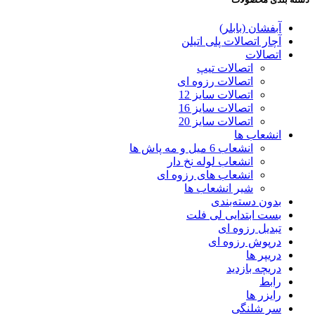
آبفشان (بابلر)
آچار اتصالات پلی اتیلن
اتصالات
اتصالات تیپ
اتصالات رزوه ای
اتصالات سایز 12
اتصالات سایز 16
اتصالات سایز 20
انشعاب ها
انشعاب 6 میل و مه پاش ها
انشعاب لوله نخ دار
انشعاب های رزوه ای
شیر انشعاب ها
بدون دسته‌بندی
بست ابتدایی لی فلت
تبدیل رزوه ای
درپوش رزوه ای
دریپر ها
دریچه بازدید
رابط
رایزر ها
سر شلنگی