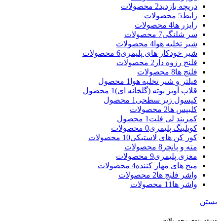
دریچه بازدید
2 محصولات
رابط
5 محصولات
رایزر ها
4 محصولات
سر شلنگی
7 محصولات
شیر تخلیه هوا
4 محصولات
شیر خودکار های پلیمری
6 محصولات
فلنج رزوه دار
2 محصولات
فلنج ها
8 محصولات
فیلتر و شیر تخلیه هوا
1 محصول
قلاب آویز بوته (گلخانه ای)
1 محصول
کپسول زیر سطحی
1 محصول
کلیپس ها
2 محصولات
کمربند لی فلت
1 محصول
کوبلینگ پلیمری
0 محصولات
کور کن های لاستیکی
10 محصولات
مته و پانچر
8 محصولات
مغزی پلیمری
9 محصولات
میخ های مهار کننده
4 محصولات
واشر فلنج ها
2 محصولات
واشر ها
11 محصولات
بستن
دسته بندی محصولات