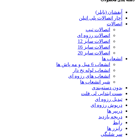
آبفشان (بابلر)
آچار اتصالات پلی اتیلن
اتصالات
اتصالات تیپ
اتصالات رزوه ای
اتصالات سایز 12
اتصالات سایز 16
اتصالات سایز 20
انشعاب ها
انشعاب 6 میل و مه پاش ها
انشعاب لوله نخ دار
انشعاب های رزوه ای
شیر انشعاب ها
بدون دسته‌بندی
بست ابتدایی لی فلت
تبدیل رزوه ای
درپوش رزوه ای
دریپر ها
دریچه بازدید
رابط
رایزر ها
سر شلنگی