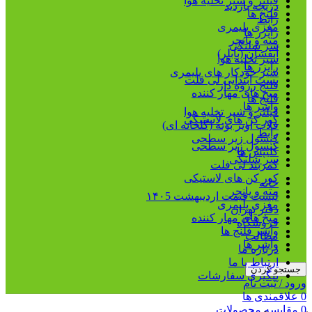
فیلتر و شیر تخلیه هوا
دریچه بازدید
فلنج ها
رابط
مغزی پلیمری
رایزر ها
مته و پانچر
سر شلنگی
آبفشان (بابلر)
شیر تخلیه هوا
رایزر ها
شیر خودکار های پلیمری
بست ابتدایی لی فلت
فلنج رزوه دار
میخ های مهار کننده
فلنج ها
واشر ها
فیلتر و شیر تخلیه هوا
کور کن های لاستیکی
قلاب آویز بوته (گلخانه ای)
رابط
کپسول زیر سطحی
کپسول زیر سطحی
کلیپس ها
سر شلنگی
کمربند لی فلت
کور کن های لاستیکی
خانه
مته و پانچر
لیست قیمت اردیبهشت ۱۴۰5
مغزی پلیمری
دفتر تهران
میخ های مهار کننده
فروشگاه
واشر فلنج ها
مطالب
واشر ها
درباره ما
ارتباط با ما
جستجو کردن
پیگیری سفارشات
ورود / ثبت نام
0
علاقمندی ها
0
مقایسه محصولات