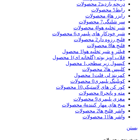
دریچه بازدید
2 محصولات
رابط
5 محصولات
رایزر ها
4 محصولات
سر شلنگی
7 محصولات
شیر تخلیه هوا
4 محصولات
شیر خودکار های پلیمری
6 محصولات
فلنج رزوه دار
2 محصولات
فلنج ها
8 محصولات
فیلتر و شیر تخلیه هوا
1 محصول
قلاب آویز بوته (گلخانه ای)
1 محصول
کپسول زیر سطحی
1 محصول
کلیپس ها
2 محصولات
کمربند لی فلت
1 محصول
کوبلینگ پلیمری
0 محصولات
کور کن های لاستیکی
10 محصولات
مته و پانچر
8 محصولات
مغزی پلیمری
9 محصولات
میخ های مهار کننده
4 محصولات
واشر فلنج ها
2 محصولات
واشر ها
11 محصولات
بستن
دسته بندی محصولات