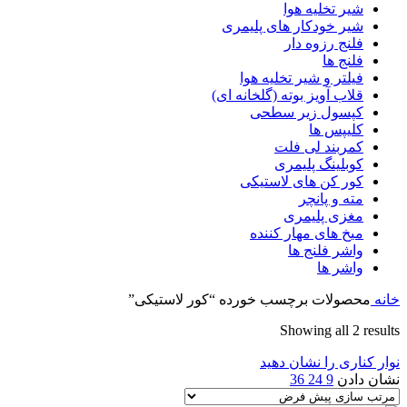
شیر تخلیه هوا
شیر خودکار های پلیمری
فلنج رزوه دار
فلنج ها
فیلتر و شیر تخلیه هوا
قلاب آویز بوته (گلخانه ای)
کپسول زیر سطحی
کلیپس ها
کمربند لی فلت
کوبلینگ پلیمری
کور کن های لاستیکی
مته و پانچر
مغزی پلیمری
میخ های مهار کننده
واشر فلنج ها
واشر ها
خانه
محصولات برچسب خورده “کور لاستیکی”
Showing all 2 results
نوار کناری را نشان دهید
نشان دادن
9
24
36