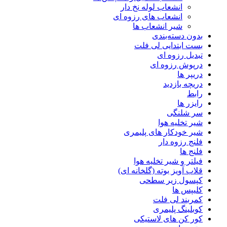
انشعاب لوله نخ دار
انشعاب های رزوه ای
شیر انشعاب ها
بدون دسته‌بندی
بست ابتدایی لی فلت
تبدیل رزوه ای
درپوش رزوه ای
دریپر ها
دریچه بازدید
رابط
رایزر ها
سر شلنگی
شیر تخلیه هوا
شیر خودکار های پلیمری
فلنج رزوه دار
فلنج ها
فیلتر و شیر تخلیه هوا
قلاب آویز بوته (گلخانه ای)
کپسول زیر سطحی
کلیپس ها
کمربند لی فلت
کوبلینگ پلیمری
کور کن های لاستیکی