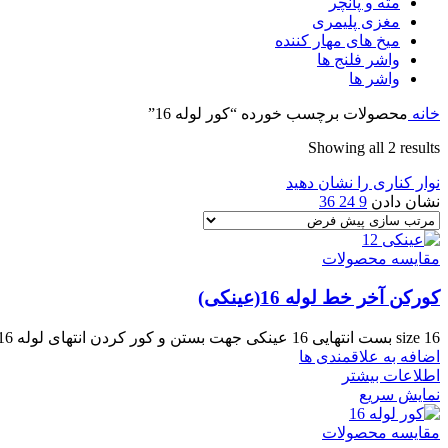
مته و پانچر
مغزی پلیمری
میخ های مهار کننده
واشر فلنج ها
واشر ها
خانه
محصولات برچسب خورده “کور لوله 16”
Showing all 2 results
نوار کناری را نشان دهید
نشان دادن
9
24
36
مقایسه محصولات
کورکن آخر خط لوله 16(عینکی)
size 16 بست انتهایی 16 عینکی جهت بستن و کور کردن انتهای لوله 16 آبیاری قطره ای در سیستم آبیاری
اضافه به علاقمندی ها
اطلاعات بیشتر
نمایش سریع
مقایسه محصولات