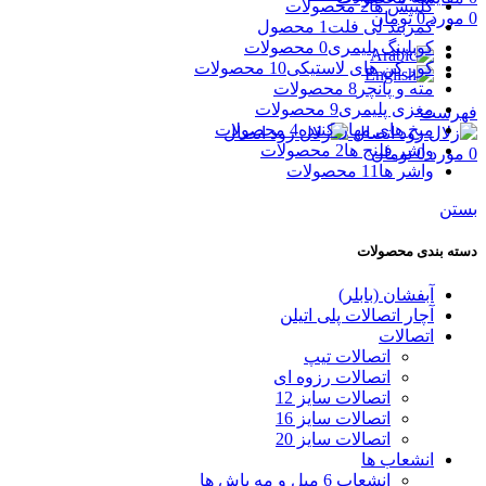
کلیپس ها
2 محصولات
0
مورد
0
تومان
کمربند لی فلت
1 محصول
کوبلینگ پلیمری
0 محصولات
کور کن های لاستیکی
10 محصولات
مته و پانچر
8 محصولات
مغزی پلیمری
9 محصولات
فهرست
میخ های مهار کننده
4 محصولات
واشر فلنج ها
2 محصولات
0
مورد
0
تومان
واشر ها
11 محصولات
بستن
دسته بندی محصولات
آبفشان (بابلر)
آچار اتصالات پلی اتیلن
اتصالات
اتصالات تیپ
اتصالات رزوه ای
اتصالات سایز 12
اتصالات سایز 16
اتصالات سایز 20
انشعاب ها
انشعاب 6 میل و مه پاش ها