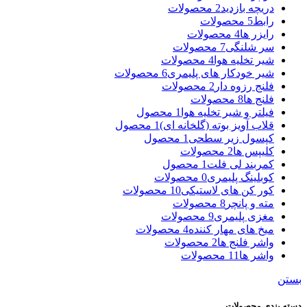
دریچه بازدید
2 محصولات
رابط
5 محصولات
رایزر ها
4 محصولات
سر شلنگی
7 محصولات
شیر تخلیه هوا
4 محصولات
شیر خودکار های پلیمری
6 محصولات
فلنج رزوه دار
2 محصولات
فلنج ها
8 محصولات
فیلتر و شیر تخلیه هوا
1 محصول
قلاب آویز بوته (گلخانه ای)
1 محصول
کپسول زیر سطحی
1 محصول
کلیپس ها
2 محصولات
کمربند لی فلت
1 محصول
کوبلینگ پلیمری
0 محصولات
کور کن های لاستیکی
10 محصولات
مته و پانچر
8 محصولات
مغزی پلیمری
9 محصولات
میخ های مهار کننده
4 محصولات
واشر فلنج ها
2 محصولات
واشر ها
11 محصولات
بستن
دسته بندی محصولات