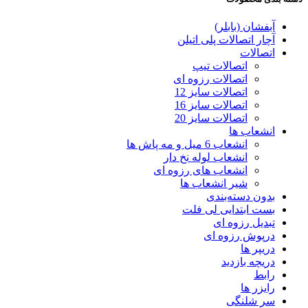
آبفشان (بابلر)
آچار اتصالات پلی اتیلن
اتصالات
اتصالات تیپ
اتصالات رزوه ای
اتصالات سایز 12
اتصالات سایز 16
اتصالات سایز 20
انشعاب ها
انشعاب 6 میل و مه پاش ها
انشعاب لوله نخ دار
انشعاب های رزوه ای
شیر انشعاب ها
بدون دسته‌بندی
بست ابتدایی لی فلت
تبدیل رزوه ای
درپوش رزوه ای
دریپر ها
دریچه بازدید
رابط
رایزر ها
سر شلنگی