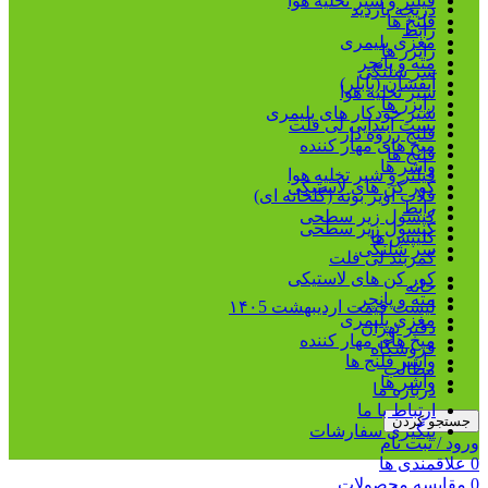
فیلتر و شیر تخلیه هوا
دریچه بازدید
فلنج ها
رابط
مغزی پلیمری
رایزر ها
مته و پانچر
سر شلنگی
آبفشان (بابلر)
شیر تخلیه هوا
رایزر ها
شیر خودکار های پلیمری
بست ابتدایی لی فلت
فلنج رزوه دار
میخ های مهار کننده
فلنج ها
واشر ها
فیلتر و شیر تخلیه هوا
کور کن های لاستیکی
قلاب آویز بوته (گلخانه ای)
رابط
کپسول زیر سطحی
کپسول زیر سطحی
کلیپس ها
سر شلنگی
کمربند لی فلت
کور کن های لاستیکی
خانه
مته و پانچر
لیست قیمت اردیبهشت ۱۴۰5
مغزی پلیمری
دفتر تهران
میخ های مهار کننده
فروشگاه
واشر فلنج ها
مطالب
واشر ها
درباره ما
ارتباط با ما
جستجو کردن
پیگیری سفارشات
ورود / ثبت نام
0
علاقمندی ها
0
مقایسه محصولات