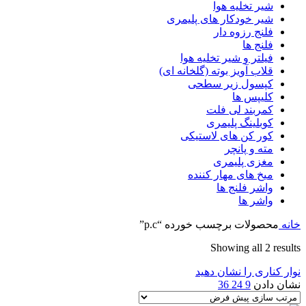
شیر تخلیه هوا
شیر خودکار های پلیمری
فلنج رزوه دار
فلنج ها
فیلتر و شیر تخلیه هوا
قلاب آویز بوته (گلخانه ای)
کپسول زیر سطحی
کلیپس ها
کمربند لی فلت
کوبلینگ پلیمری
کور کن های لاستیکی
مته و پانچر
مغزی پلیمری
میخ های مهار کننده
واشر فلنج ها
واشر ها
خانه
محصولات برچسب خورده “p.c”
Showing all 2 results
نوار کناری را نشان دهید
نشان دادن
9
24
36