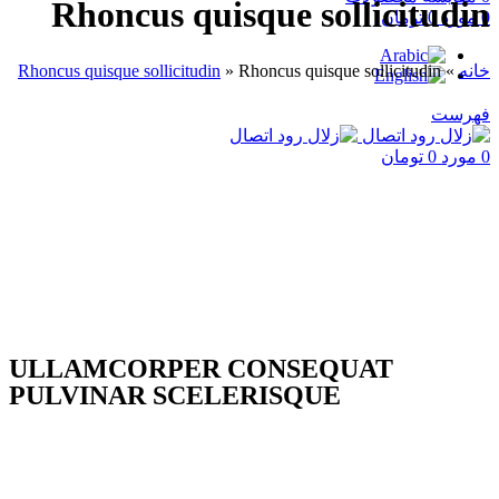
Rhoncus quisque sollicitudin
0
مورد
0
تومان
خانه
»
Rhoncus quisque sollicitudin
»
Rhoncus quisque sollicitudin
فهرست
0
مورد
0
تومان
ULLAMCORPER CONSEQUAT
PULVINAR SCELERISQUE