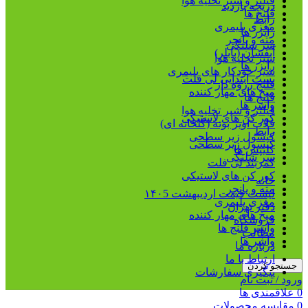
فیلتر و شیر تخلیه هوا
دریچه بازدید
فلنج ها
رابط
مغزی پلیمری
رایزر ها
مته و پانچر
سر شلنگی
آبفشان (بابلر)
شیر تخلیه هوا
رایزر ها
شیر خودکار های پلیمری
بست ابتدایی لی فلت
فلنج رزوه دار
میخ های مهار کننده
فلنج ها
واشر ها
فیلتر و شیر تخلیه هوا
کور کن های لاستیکی
قلاب آویز بوته (گلخانه ای)
رابط
کپسول زیر سطحی
کپسول زیر سطحی
کلیپس ها
سر شلنگی
کمربند لی فلت
کور کن های لاستیکی
خانه
مته و پانچر
لیست قیمت اردیبهشت ۱۴۰5
مغزی پلیمری
دفتر تهران
میخ های مهار کننده
فروشگاه
واشر فلنج ها
مطالب
واشر ها
درباره ما
ارتباط با ما
جستجو کردن
پیگیری سفارشات
ورود / ثبت نام
0
علاقمندی ها
0
مقایسه محصولات