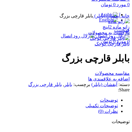
0
مورد
0
تومان
برای بزرگنمایی کلیک کنید
خانه
آبفشان (بابلر)
بابلر قارچی بزرگ
زانو ماده 2اینچ
فهرست
بازگشت به محصولات
0
مورد
0
تومان
بابلر قارچی کوچک
بابلر قارچی بزرگ
مقایسه محصولات
اضافه به علاقمندی ها
دسته:
آبفشان (بابلر)
برچسب:
بابلر
,
بابلر قارچی بزرگ
Share:
توضیحات
توضیحات تکمیلی
نظرات (0)
توضیحات