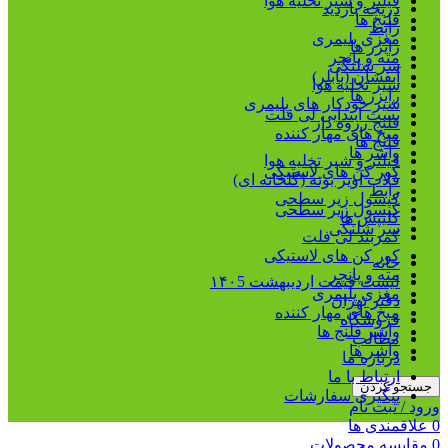
فیلتر و شیر تخلیه هوا
دریچه بازدید
فلنج ها
رابط
مغزی پلیمری
رایزر ها
مته و پانچر
سر شلنگی
آبفشان (بابلر)
شیر تخلیه هوا
رایزر ها
شیر خودکار های پلیمری
بست ابتدایی لی فلت
فلنج رزوه دار
میخ های مهار کننده
فلنج ها
واشر ها
فیلتر و شیر تخلیه هوا
کور کن های لاستیکی
قلاب آویز بوته (گلخانه ای)
رابط
کپسول زیر سطحی
کپسول زیر سطحی
کلیپس ها
سر شلنگی
کمربند لی فلت
کور کن های لاستیکی
خانه
مته و پانچر
لیست قیمت اردیبهشت ۱۴۰5
مغزی پلیمری
دفتر تهران
میخ های مهار کننده
فروشگاه
واشر فلنج ها
مطالب
واشر ها
درباره ما
ارتباط با ما
جستجو کردن
پیگیری سفارشات
ورود / ثبت نام
0
علاقمندی ها
0
مقایسه محصولات