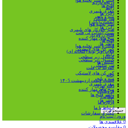
فیلتر و شیر تخلیه هوا
دریچه بازدید
فلنج ها
رابط
مغزی پلیمری
رایزر ها
مته و پانچر
سر شلنگی
آبفشان (بابلر)
شیر تخلیه هوا
رایزر ها
شیر خودکار های پلیمری
بست ابتدایی لی فلت
فلنج رزوه دار
میخ های مهار کننده
فلنج ها
واشر ها
فیلتر و شیر تخلیه هوا
کور کن های لاستیکی
قلاب آویز بوته (گلخانه ای)
رابط
کپسول زیر سطحی
کپسول زیر سطحی
کلیپس ها
سر شلنگی
کمربند لی فلت
کور کن های لاستیکی
خانه
مته و پانچر
لیست قیمت اردیبهشت ۱۴۰5
مغزی پلیمری
دفتر تهران
میخ های مهار کننده
فروشگاه
واشر فلنج ها
مطالب
واشر ها
درباره ما
ارتباط با ما
جستجو کردن
پیگیری سفارشات
ورود / ثبت نام
0
علاقمندی ها
0
مقایسه محصولات