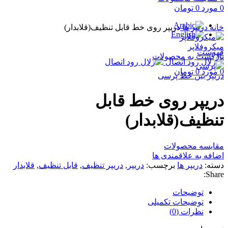
0
مورد
0
تومان
برای بزرگنمایی کلیک کنید
خانه
دریپر ها
دریپر روی خط قابل تنظیف(قلابدار)
میکروفلاپر
فهرست
بازگشت به محصولات
0
مورد
0
تومان
دریپر بین خط پرسی
دریپر روی خط قابل
تنظیف(قلابدار)
مقایسه محصولات
اضافه به علاقمندی ها
دسته:
دریپر ها
برچسب:
دریپر
,
دریپر تنظیف
,
قابل تنظیف
,
قلابدار
Share:
توضیحات
توضیحات تکمیلی
نظرات (0)