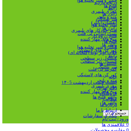
فیلتر و شیر تخلیه هوا
دریچه بازدید
فلنج ها
رابط
مغزی پلیمری
رایزر ها
مته و پانچر
سر شلنگی
آبفشان (بابلر)
شیر تخلیه هوا
رایزر ها
شیر خودکار های پلیمری
بست ابتدایی لی فلت
فلنج رزوه دار
میخ های مهار کننده
فلنج ها
واشر ها
فیلتر و شیر تخلیه هوا
کور کن های لاستیکی
قلاب آویز بوته (گلخانه ای)
رابط
کپسول زیر سطحی
کپسول زیر سطحی
کلیپس ها
سر شلنگی
کمربند لی فلت
کور کن های لاستیکی
خانه
مته و پانچر
لیست قیمت اردیبهشت ۱۴۰5
مغزی پلیمری
دفتر تهران
میخ های مهار کننده
فروشگاه
واشر فلنج ها
مطالب
واشر ها
درباره ما
ارتباط با ما
جستجو کردن
پیگیری سفارشات
ورود / ثبت نام
0
علاقمندی ها
0
مقایسه محصولات