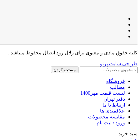
کلیه حقوق مادی و معنوی برای زلال رود اتصال محفوظ میباشد .
طراحی سایت پرتو
جستجو کردن
فروشگاه
مطالب
لیست قیمت مهر1400
دفتر تهران
ارتباط با ما
علاقمندی ها
مقایسه محصولات
ورود / ثبت نام
سبد خرید
بستن