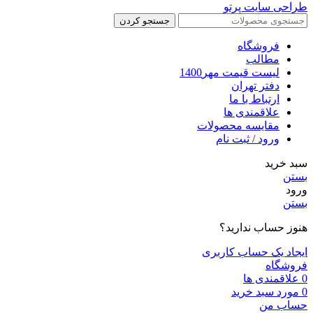
طراحی سایت پرتو
جستجو کردن
فروشگاه
مطالب
لیست قیمت مهر1400
دفتر تهران
ارتباط با ما
علاقمندی ها
مقایسه محصولات
ورود / ثبت نام
سبد خرید
بستن
ورود
بستن
هنوز حساب ندارید؟
ایجاد یک حساب کاربری
فروشگاه
0
علاقمندی ها
0
مورد
سبد خرید
حساب من