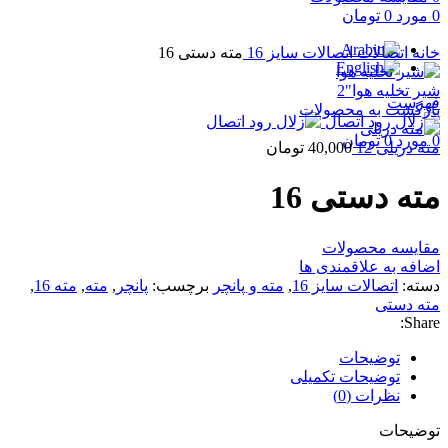
0
مورد
0
تومان
برای بزرگنمایی کلیک کنید
خانه
اتصالات
اتصالات سایز 16
مته دستی 16
شیر تخلیه هوا"2
فهرست
بازگشت به محصولات
0
مورد
0
تومان
مته دریلی 12
40,000
تومان
مته دستی 16
مقایسه محصولات
اضافه به علاقمندی ها
دسته:
اتصالات سایز 16
,
مته و پانچر
برچسب:
پانچر
,
مته
,
مته 16
,
مته دستی
Share:
توضیحات
توضیحات تکمیلی
نظرات (0)
توضیحات