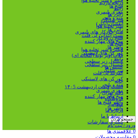
فیلتر و شیر تخلیه هوا
دریچه بازدید
فلنج ها
رابط
مغزی پلیمری
رایزر ها
مته و پانچر
سر شلنگی
آبفشان (بابلر)
شیر تخلیه هوا
رایزر ها
شیر خودکار های پلیمری
بست ابتدایی لی فلت
فلنج رزوه دار
میخ های مهار کننده
فلنج ها
واشر ها
فیلتر و شیر تخلیه هوا
کور کن های لاستیکی
قلاب آویز بوته (گلخانه ای)
رابط
کپسول زیر سطحی
کپسول زیر سطحی
کلیپس ها
سر شلنگی
کمربند لی فلت
کور کن های لاستیکی
خانه
مته و پانچر
لیست قیمت اردیبهشت ۱۴۰5
مغزی پلیمری
دفتر تهران
میخ های مهار کننده
فروشگاه
واشر فلنج ها
مطالب
واشر ها
درباره ما
ارتباط با ما
جستجو کردن
پیگیری سفارشات
ورود / ثبت نام
0
علاقمندی ها
0
مقایسه محصولات