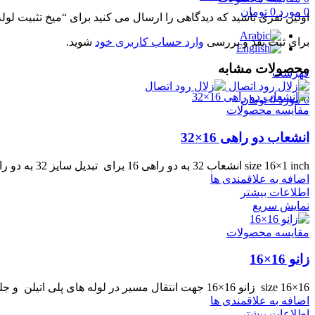
0
مورد
0
تومان
اولین نفری باشید که دیدگاهی را ارسال می کنید برای “میخ تثبیت لوله 16
برای ثبت نقد و بررسی
وارد حساب کاربری خود
شوید.
محصولات مشابه
فهرست
0
مورد
0
تومان
مقایسه محصولات
انشعاب دو راهی 16×32
size 16×1 inch انشعاب 32 به دو راهی 16 برای تبدیل سایز 32 به دو راهی 16 میلیمتر مورد استفاده
اضافه به علاقمندی ها
اطلاعات بیشتر
نمایش سریع
مقایسه محصولات
زانو 16×16
size 16×16 زانو 16×16 جهت انتقال مسیر در لوله های پلی اتیلن و جلوگیری از تا خوردن لوله پلی اتیلن
اضافه به علاقمندی ها
اطلاعات بیشتر