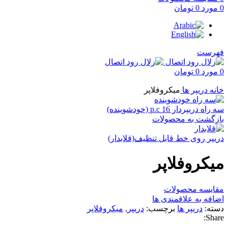
0
مورد
0
تومان
فهرست
برای بزرگنمایی کلیک کنید
0
مورد
0
تومان
خانه
دریپر ها
میکروفلاپر
سه راه دریپردار p.c 16 (خودشوینده)
بازگشت به محصولات
دریپر روی خط قابل تنظیف(قلابدار)
میکروفلاپر
مقایسه محصولات
اضافه به علاقمندی ها
دسته:
دریپر ها
برچسب:
دریپر
,
میکروفلاپر
Share: