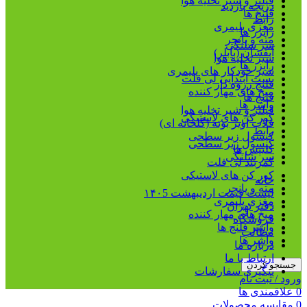
فیلتر و شیر تخلیه هوا
دریچه بازدید
فلنج ها
رابط
مغزی پلیمری
رایزر ها
مته و پانچر
سر شلنگی
آبفشان (بابلر)
شیر تخلیه هوا
رایزر ها
شیر خودکار های پلیمری
بست ابتدایی لی فلت
فلنج رزوه دار
میخ های مهار کننده
فلنج ها
واشر ها
فیلتر و شیر تخلیه هوا
کور کن های لاستیکی
قلاب آویز بوته (گلخانه ای)
رابط
کپسول زیر سطحی
کپسول زیر سطحی
کلیپس ها
سر شلنگی
کمربند لی فلت
کور کن های لاستیکی
خانه
مته و پانچر
لیست قیمت اردیبهشت ۱۴۰5
مغزی پلیمری
دفتر تهران
میخ های مهار کننده
فروشگاه
واشر فلنج ها
مطالب
واشر ها
درباره ما
ارتباط با ما
جستجو کردن
پیگیری سفارشات
ورود / ثبت نام
0
علاقمندی ها
0
مقایسه محصولات