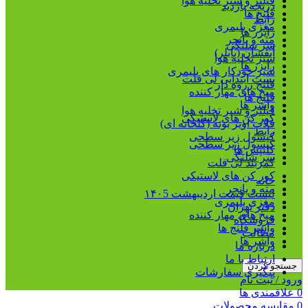
فیلتر و شیر تخلیه هوا
دریچه بازدید
فلنج ها
رابط
مغزی پلیمری
رایزر ها
مته و پانچر
سر شلنگی
آبفشان (بابلر)
شیر تخلیه هوا
رایزر ها
شیر خودکار های پلیمری
بست ابتدایی لی فلت
فلنج رزوه دار
میخ های مهار کننده
فلنج ها
واشر ها
فیلتر و شیر تخلیه هوا
کور کن های لاستیکی
قلاب آویز بوته (گلخانه ای)
رابط
کپسول زیر سطحی
کپسول زیر سطحی
کلیپس ها
سر شلنگی
کمربند لی فلت
کور کن های لاستیکی
خانه
مته و پانچر
لیست قیمت اردیبهشت ۱۴۰5
مغزی پلیمری
دفتر تهران
میخ های مهار کننده
فروشگاه
واشر فلنج ها
مطالب
واشر ها
درباره ما
ارتباط با ما
جستجو کردن
پیگیری سفارشات
ورود / ثبت نام
0
علاقمندی ها
0
مقایسه محصولات