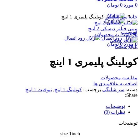
0
مورد
0
تومان
برای بزرگنمایی کلیک کنید
خانه
سر شلنگی
کوبلینگ پلیمری 1 اینچ
مینی فیلتر دیسکی 2 اینچ
فهرست
بازگشت به محصولات
0
مورد
0
تومان
پانچر میخی
کوبلینگ پلیمری 1 اینچ
مقایسه محصولات
اضافه به علاقمندی ها
دسته:
سر شلنگی
برچسب:
کوبلینگ 1 اینچ
,
نیوفیت 1 اینچ
Share:
توضیحات
نظرات (0)
توضیحات
size 1inch