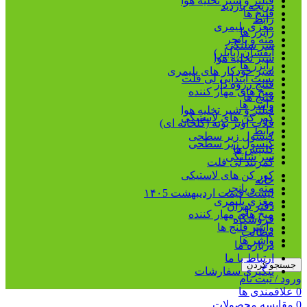
فیلتر و شیر تخلیه هوا
دریچه بازدید
فلنج ها
رابط
مغزی پلیمری
رایزر ها
مته و پانچر
سر شلنگی
آبفشان (بابلر)
شیر تخلیه هوا
رایزر ها
شیر خودکار های پلیمری
بست ابتدایی لی فلت
فلنج رزوه دار
میخ های مهار کننده
فلنج ها
واشر ها
فیلتر و شیر تخلیه هوا
کور کن های لاستیکی
قلاب آویز بوته (گلخانه ای)
رابط
کپسول زیر سطحی
کپسول زیر سطحی
کلیپس ها
سر شلنگی
کمربند لی فلت
کور کن های لاستیکی
خانه
مته و پانچر
لیست قیمت اردیبهشت ۱۴۰5
مغزی پلیمری
دفتر تهران
میخ های مهار کننده
فروشگاه
واشر فلنج ها
مطالب
واشر ها
درباره ما
ارتباط با ما
جستجو کردن
پیگیری سفارشات
ورود / ثبت نام
0
علاقمندی ها
0
مقایسه محصولات